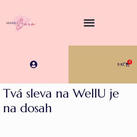
0
0
KČ
Tvá sleva na WellU je
na dosah