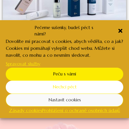
Pečeme sušenky, budeš péct s
námi?
S vaším e-mailem budu (Barbora Sedláková) zacházet
Dovolíte mi pracovat s cookies, abych věděla, co a jak?
podle mého nejlepšího svědomí podle zásad ochrany
Cookies mi pomáhají vylepšit chod webu. Můžete si
osobních údajů najdete zde
navolit, co mohu a co nesmím sledovat.
>>
http://barborasedlakova.cz/ochrana-osobnich-udaju/
Stisknutím tlačítka vyjadřujete svůj souhlas s tímto
Spravovat služby
zpracováním.
Především s tím, že vám budu zasílat
Peču s vámi
zajímavosti a tipy ze světa kosmetiky a online
podnikání. Svůj souhlas můžete odvolat skrze odhlašovací
Nechci péct
odkaz v každém emailu.
Nastavit cookies
Zásady cookies
Prohlášení o ochraně osobních údajů